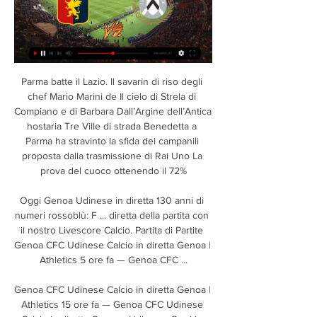
Parma batte il Lazio. Il savarin di riso degli chef Mario Marini de Il cielo di Strela di Compiano e di Barbara Dall’Argine dell’Antica hostaria Tre Ville di strada Benedetta a Parma ha stravinto la sfida dei campanili proposta dalla trasmissione di Rai Uno La prova del cuoco ottenendo il 72%

Oggi Genoa Udinese in diretta 130 anni di numeri rossoblù: F ... diretta della partita con il nostro Livescore Calcio. Partita di Partite Genoa CFC Udinese Calcio in diretta Genoa | Athletics 5 ore fa — Genoa CFC ...

Genoa CFC Udinese Calcio in diretta Genoa | Athletics 15 ore fa — Genoa CFC Udinese Calcio in diretta Genoa - Udinese: Oggi in diretta streaming e in TV 24/02/2024 Flusso Lega Serie A | Tutti gli ultimi ...

La trasmissione è in diretta su Rai Uno, da oggi tutti i sabati fino al 1 dicembre alle 16,35. È condotta da Francesca Fialdini insieme a Gigi & Ross, per il secondo anno consecutivo con la scenografia di Marco Calzavara e la regia di Roberto Croce.

Assistenza fotocamere Polaroid in Piemonte, Centri assistenza videocamere Polaroid in Piemonte, risoluzione problemi e guasti fotocamere Polaroid in Piemonte, ricambi macchine fotografiche Polaroid in …

Genoa Udinese diretta Genoa-Udinese oggi in tv 9 ore fa — Genoa. X. Udinese. 24 Febbraio 2024, 19:45. Stadio Luigi Ferraris. Radio per ascoltare la partita di calcio:. UEFA.com è il sito ufficiale ...

di Gestione e Controllo del Patto per lo sviluppo della Regione Sardegna finanziato con le risorse FSC 2014/20 nel quale la linea di azione è stata classificata come 1.2.2.; - D.P.R. n. 22 del 5 febbraio 2018 “Regolamento recante i criteri sull'ammissibilità delle spese per i

Genoa CFC-Udinese Calcio in diretta Genoa 13 ore fa — Genoa CFC-Udinese Calcio in diretta Genoa - Udinese: Oggi in diretta streaming e in TV 24.02.2024 Se hai cliccato su questo articolo stai ...

Su kinkaa.it puoi prenotare voli low cost da un'ampia offerta di compagnie aeree. Sul comparatore di prezzi per voli vengono visualizzati sempre i voli più economici. La ricerca e il confronto comprendono compagnie charter, tour operator online, compagnie low cost e compagnie di linea, permettendoti di scoprire il volo migliore per le tue.

Pontisola vs Virtus Bergamo :: Gennaio 20, 2019 :: Live Streaming e programmazione TV, risultati in diretta, news e video offerti da Live Soccer TV

19 1202 ITA PREVOSTO, Luca 20 1149 ITA LEONARDI, Filippo 21 WC ITA ORADINI, Giovanni 22 LL 1532 ITA DONATO, Carlo 23 627 ITA GALOPPINI, Davide 24 WC 358 ITA MAGER, Gianluca [4] 25 504 ITA BASSO, Andrea [8] 26 749 ITA RONDONI, Pietro 27 541 ITA PELLEGRINO, Andrea 28 PR 1181 SVK VAJDA, Peter 29 Q 1344 ITA MACCARI, Federico

L’Avellino si e’ ritrovato ieri dopo il rompete le righe pasquale. Domenica penultima giornata, al Partenio Lombardi arriva la Torres. Ha parlato il ds Musa, molto concentrato: “C’è tanto da fare, più che sui 180′ siamo mentalizzati sui 90′ di domenica.

Genoa CFC Udinese Calcio in diretta GENOA CALCIO 14 ore fa — Serie A: Altri livestream radiofonici delle partite. Bologna FC Calcio: Genoa Risultati ...

Il Padova cade nell’anticipo del sabato e nel turno domenicale parte la caccia per accorciare le distanze dalla vetta. Dello stop della capolista ne approfittano in 4 su un totale di 6 inseguitrici, Bene la Reggio Audace, che batte 3-1 la Triestina e dimezza il distacco, portandosi da …

Diretta Serie A. 7.1K likes. Diretta per ogni partita di campionato del Chievo su Telearena. Tutti i gol della squadra clivense commentati in studio e...

Ecco il programma della 10^ giornata del Girone C della serie C che si svolgerà sabato 21 ottobre con gare alle 14:30, alle 16:30 e alle 20:30 e si chiuderà lunedì 23 ottobre col posticipo in diretta su Rai Sport.

Con pochissime frecce al proprio arco ai capitolini non rimane che tentare la carta della sorpresa: dopo l’iniziale 0-6 incassato sull’asse Monardi-Polidori è Ianniello ad iniziare in cabina di regia sorprendendo gli ospiti con un lungo lancio che Watkins riceve e dopo essersi liberato del diretto avversario sembra potersi avviare verso la.

Il Real Valladolid ha annunciato l'acquisto del centrocampista svincolato Borja Fernandez. Il Real Valladolid ha annunciato l'acquisto del centrocampista svincolato Borja Fernandez. Cancellati dalle Notifiche Iscriviti alle Notifiche Tutte le.

MILANO – Milan-Frosinone, streaming – diretta tv: dove vedere Serie A. Milan-Frosinone, partita valida per la 36° giornata del campionato italiano di calcio di Serie A, verrà trasmessa in diretta tv da SkySport e Mediaset Premium alle ore 15.00 ed in diretta streaming su pc, cellulari

Genoa CFC-Udinese Calcio diretta tv 11 ore fa — Genoa CFC-Udinese Calcio diretta tv GENOA CALCIO CRICKET AND FOOTBALL CLUB 24 febbraio 2024 Guardare la tv 5 ore fa — Genoa CFC vs Udinese ...

Viaggia da Cina a Italia con Alitalia in velivoli comodi e moderni, e rilassati sul tuo volo per Italia. Viaggia da Cina a Italia con Alitalia in velivoli comodi e moderni, e rilassati sul tuo volo per Italia. Visitando Alitalia.com, si accetta l'utilizzo dei cookie di profilazione propria e di terze parti..

L'Italia in semifinale del Mondiale Under 20: Pinamonti e Frattesi stendono il Mali. Azzurrini in vantaggio con un'autorete, pareggio di Koita e doppietta del talento dell'Inter, inframmezzata dal 2-2 …

Dopo il bel pareggio in campionato contro la Lazio e la vittoria con l’Active Network a Viterbo in coppa, gli Under 19 del Real tornano in campo tra le mura amiche (27 Ottobre ore 11.00) per sfidare i romani del History Roma 3z. Quarta giornata di campionato per i ragazzi di mister Stentella che con…

Ecco come vedere Parma-Lazio in streaming legale Parma-Lazio, ecco come vedere la partita in streaming. STREAMING DI PARMA-LAZIO – Ci siamo. Il match molto importante per i biancocelesti contro il Parma, sarà trasmesso in diretta da Sky su Sky Sport Serie A o in streaming da pc, tablet e smartphone con Sky Go.

Linea Blu – Ventunesima puntata del 14 settembre 2019 – Napoli. Quanto spende Salvini sui social? Mettetevi comodi, la cifra è da capogiro; Sandra Milo, il nuovo fidanzato interviene e la “gela” in diretta; Migranti: Sciurba (Mediterranea), ‘qualcosa sta cambiando, è un primo risultato’

IN EVIDENZA Mondiali Russia 2018 in diretta streaming su Canale 5, Italia 1, Canale 20 e Mediaset Extra. Streaming.. Giappone – Senegal (Russia 2018) in diretta streaming GRATIS – 24 giugno ore 17.00. Giappone - Senegal (Russia 2018) in diretta streaming GRATIS - 24 giugno ore 17.00 Giappone.

Dove vedere Salernitana-Frosinone Tv streaming – Guida Tv. Salernitana-Frosinone è in programma oggi alle ore 15. L’incontro sarà trasmesso in esclusiva da DAZN: telecronaca a cura di Marco Calabresi.

Prenotare i biglietti nave per la Sardegna è semplice e veloce con Grimaldi Lines! Puoi acquistare i tuoi traghetti per la Sardegna direttamente sul nostro sito, dove sono disponibili tutti gli orari, i giorni e i prezzi delle navi che navigano verso l’isola.

(Flusso) Genoa CFC vs Udinese Calcio in diretta tv Genoa Cfc 4 ore fa — (Flusso) Genoa CFC vs Udinese Calcio in diretta tv Genoa Cfc - Official 24 febbraio 2024 Lega Serie A | La massima serie in Italia, ...

PORTO TOLLE, Rovigo, - Delta Porto Tolle che torna da Chions con l'amaro in bocca per una partita che poteva andare ben diversamente rispetto a come è iniziata.. Tags: luparense formazione. Ecco la formazione del Delta per il riscatto a Chions dopo due brucianti ko.

Genoa-Udinese: dove vederla Tv e Diretta Streaming, Sky 11 ore fa — è una partita valevole per la 26a giornata del campionato di calcio di Serie A 2023-24. · si gioca allo stadio Luigi Ferraris di Genova; arbitro ...

Sette fotografi italiani, tra i più significativi del nostro tempo (Gabriele Basilico, Vincenzo Castella, Vittore Fossati, Luigi Ghirri, Mimmo Jodice, Walter Niedermayr, Francesco Radino) riflettono attraverso le immagini sul tema dell’ascolto e mettono le loro opere in dialogo con …

Lista Webcam PRATICA DI MARE la diretta immagini in tempo reale, earthcam, il meteo attuale e le previsioni fino a 15 giorni a PRATICA DI MARE

ORSARA DI PUGLIA (Fg) – Oltre 1.566.000 telespettatori, col 12% di share e picchi vicini ai 2 milioni di persone, hanno seguito in diretta la puntata di mercoledì 30 ottobre di Geo, su Rai 3, dedicata al primo novembre di Orsara di Puglia e alla ricorrenza dei Fucacoste e Cocce Priatorje (La notte del falò e …

SONO 8 LE RIPESCATE IN SERIE D..TAMAI ,POMEZIA,CITTA DI ANAGNI,GLADIATOR,LEGNAGO SALUS,OLIMPIA AGNONESE,AGROPOLI LEGNANO SERIE D 2019-20: le 164 squadre aventi diritto all'iscrizione in 4° serie in attesa però dei ripescaggi in Serie C e soprattutto in attesa che tutte le società in questione completino l'iscrizione.

Il Consolato Generale d’Italia a Caracas è aperto al pubblico: lunedì, martedì, mercoledì, giovedì e venerdì: dalle 8 a.m. fino alle 12 a.m. In Venezuela il fuso orario è di 5 ore indietro rispetto all’Italia, ovvero 6 ore durante la vigenza dell’ora legale in Italia. FESTIVITÀ ANNO 2018. 1 Gennaio - Capodanno

Sassuolo-Empoli, quante polemiche:. Lirola, che serve a Di Francesco (dietro la linea della palla e quindi in posizione regolare) la palla del definitivo 3-1, si porta infatti avanti il pallone dopo che quest'ultimo sembra esser uscito completamente in fallo laterale.

Una super Virtus Francavilla batte 6-2 la Vibonese e vola a dodici punti in classifica, entrando in piena zona play-off. Festival del gol allo stadio "Giovanni Paolo II", che chiude la prima frazione di gioco avanti di tre gol: al 15' Caporale segna di testa sugli sviluppi di un calcio d'angolo e un minuto dopo Perez raddoppia, messo in porta.

la fiorita – juvenes/dogana 1-3 faetano – tre penne 1-3 tre fiori – virtus 3-1 libertas – folgore 0-1 cosmos – pennarossa 0-0 domagnano – san giovanni 5-1 murata – cailungo 0-5 riposa: fiorentino . classifiche. gruppo a 10 tre penne 9 pennarossa 7 la fiorita 7 faetano 7 cosmos 7 domagnano 5 juvenes/dogana 1 san giovanni. gruppo