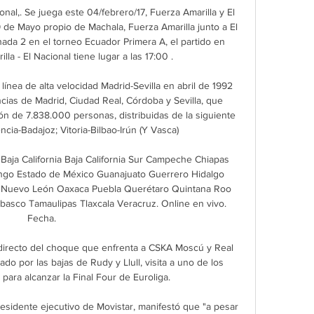
nal,. Se juega este 04/febrero/17, Fuerza Amarilla y El 
 de Mayo propio de Machala, Fuerza Amarilla junto a El 
nada 2 en el torneo Ecuador Primera A, el partido en 
la - El Nacional tiene lugar a las 17:00 .

línea de alta velocidad Madrid-Sevilla en abril de 1992 
cias de Madrid, Ciudad Real, Córdoba y Sevilla, que 
n de 7.838.000 personas, distribuidas de la siguiente 
ncia-Badajoz; Vitoria-Bilbao-Irún (Y Vasca)

aja California Baja California Sur Campeche Chiapas 
ngo Estado de México Guanajuato Guerrero Hidalgo 
t Nuevo León Oaxaca Puebla Querétaro Quintana Roo 
basco Tamaulipas Tlaxcala Veracruz. Online en vivo. 
Fecha.

directo del choque que enfrenta a CSKA Moscú y Real 
do por las bajas de Rudy y Llull, visita a uno de los 
 para alcanzar la Final Four de Euroliga.

esidente ejecutivo de Movistar, manifestó que "a pesar 