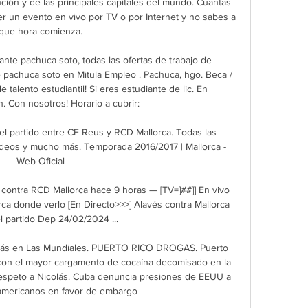
ión y de las principales capitales del mundo. Cuantas 
 un evento en vivo por TV o por Internet y no sabes a 
que hora comienza.

nte pachuca soto, todas las ofertas de trabajo de 
 pachuca soto en Mitula Empleo . Pachuca, hgo. Beca / 
talento estudiantil! Si eres estudiante de lic. En 
. Con nosotros! Horario a cubrir:

el partido entre CF Reus y RCD Mallorca. Todas las 
deos y mucho más. Temporada 2016/2017 | Mallorca - 
Web Oficial

s contra RCD Mallorca hace 9 horas — [TV=]##]] En vivo 
ca donde verlo [En Directo>>>] Alavés contra Mallorca 
l partido Dep 24/02/2024 ...

ás en Las Mundiales. PUERTO RICO DROGAS. Puerto 
con el mayor cargamento de cocaína decomisado en la 
espeto a Nicolás. Cuba denuncia presiones de EEUU a 
oamericanos en favor de embargo
