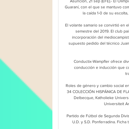
Asunción, 21 sep (EFE).- El Olimp
Guaraní, con el que se mantuvo como
la caída 1-0 de su escolta,
El volante samario se convirtió en e
semestre del 2019. El club pai
incorporación del mediocampista
supuesto pedido del técnico Juan 
Conductix-Wampfler ofrece dive
conducción e inducción que c
tr
Roles de género y cambio social en
34 COLECCIÓN HISPÁNICA DE FLAN
Delbecque, Katholieke Universi
Universiteit 
Partido de Fútbol de Segunda Divi
U.D. y S.D. Ponferradina. Ficha t