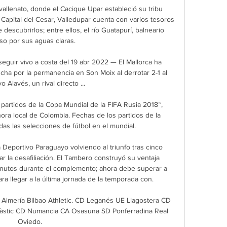
r vallenato, donde el Cacique Upar estableció su tribu 
Capital del Cesar, Valledupar cuenta con varios tesoros 
escubrirlos; entre ellos, el río Guatapurí, balneario 
so por sus aguas claras.

 seguir vivo a costa del 19 abr 2022 — El Mallorca ha 
cha por la permanencia en Son Moix al derrotar 2-1 al 
o Alavés, un rival directo ...

 partidos de la Copa Mundial de la FIFA Rusia 2018™, 
ora local de Colombia. Fechas de los partidos de la 
as las selecciones de fútbol en el mundial.

Deportivo Paraguayo volviendo al triunfo tras cinco 
r la desafiliación. El Tambero construyó su ventaja 
inutos durante el complemento; ahora debe superar a 
a llegar a la última jornada de la temporada con.

lmería Bilbao Athletic. CD Leganés UE Llagostera CD 
stic CD Numancia CA Osasuna SD Ponferradina Real 
Oviedo.
