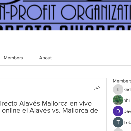
Members
About
Member
kad
kadamra
nhi 
ecto Alavés Mallorca en vivo 
online el Alavés vs. Mallorca de 
Dav
Tob