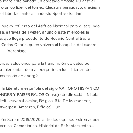
ia logró este sábado un apretado empate 1-0 ante el 
 único líder del torneo Clausura paraguayo, gracias a 
 el Libertad, ante el modesto Sportivo Santaní.

l nuevo refuerzo del Atlético Nacional para el segundo 
sa, a través de Twitter, anunció este miércoles la 
, que llega procedente de Rosario Central tras un 
Carlos Osorio, quien volverá al banquillo del cuadro 
‘Verdolaga’.

rsas soluciones para la transmisión de datos por 
omplementan de manera perfecta los sistemas de 
ansmisión de energía.

 la Literatura española del siglo XX FORO HISPÁNICO 
DES Y PAÍSES BAJOS Consejo de dirección: Nicole 
teit Leuven (Lovaina, Bélgica) Rita De Maeseneer, 
Antwerpen (Amberes, Bélgica) Hub.

sión Senior 2019/2020 entre los equipos Extremadura 
écnica, Comentarios, Historial de Enfrentamientos...
