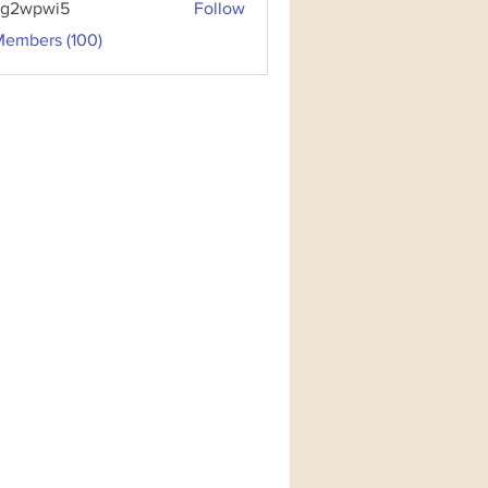
3g2wpwi5
Follow
pwi5
Members (100)