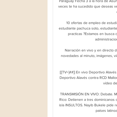
Paraguay Fecha 3 a la hora de Asunc
veces te ha sucedido que deseas ver
10 ofertas de empleo de estudia
estudiante pachuca soto, estudiante
practicas ?Estamos en busca de 
administracion
Narración en vivo y en directo d
novedades al minuto, imágenes, ví
[[[TV=]##]] En vivo Deportivo Alavé
Deportivo Alavés contra RCD Mallor
vídeo de
TRANSMISIÓN EN VIVO: Debate. M
Rico: Detienen a tres dominicanos 
isla INSULTOS. Nayib Bukele pide r
países latin