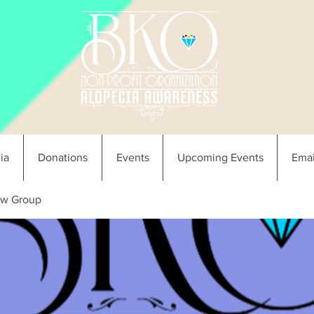
ia
Donations
Events
Upcoming Events
Emai
w Group