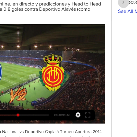
8z
line, en directo y predicciones y Head to Head 
8z3g2w
a 0.8 goles contra Deportivo Alavés (como 
See All 
 Nacional vs Deportivo Capiatá Torneo Apertura 2014 