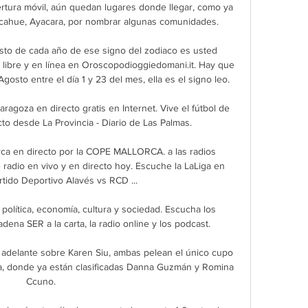
tura móvil, aún quedan lugares donde llegar, como ya 
licahue, Ayacara, por nombrar algunas comunidades.

sto de cada año de ese signo del zodiaco es usted 
libre y en línea en Oroscopodioggiedomani.it. Hay que 
osto entre el día 1 y 23 del mes, ella es el signo leo.

ragoza en directo gratis en Internet. Vive el fútbol de 
to desde La Provincia - Diario de Las Palmas.

ca en directo por la COPE MALLORCA. a las radios 
 radio en vivo y en directo hoy. Escuche la LaLiga en 
artido Deportivo Alavés vs RCD ...

 política, economía, cultura y sociedad. Escucha los 
ena SER a la carta, la radio online y los podcast.

adelante sobre Karen Siu, ambas pelean el único cupo 
a, donde ya están clasificadas Danna Guzmán y Romina 
Ccuno.
