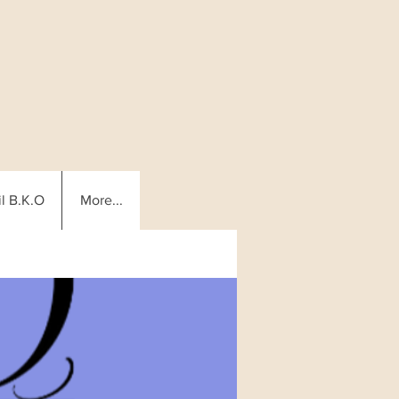
l B.K.O
More...