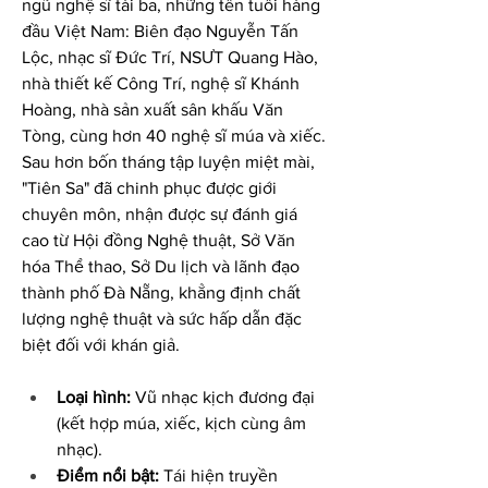
ngũ nghệ sĩ tài ba, những tên tuổi hàng 
đầu Việt Nam: Biên đạo Nguyễn Tấn 
Lộc, nhạc sĩ Đức Trí, NSƯT Quang Hào, 
nhà thiết kế Công Trí, nghệ sĩ Khánh 
Hoàng, nhà sản xuất sân khấu Văn 
Tòng, cùng hơn 40 nghệ sĩ múa và xiếc. 
Sau hơn bốn tháng tập luyện miệt mài, 
"Tiên Sa" đã chinh phục được giới 
chuyên môn, nhận được sự đánh giá 
cao từ Hội đồng Nghệ thuật, Sở Văn 
hóa Thể thao, Sở Du lịch và lãnh đạo 
thành phố Đà Nẵng, khẳng định chất 
lượng nghệ thuật và sức hấp dẫn đặc 
biệt đối với khán giả.
Loại hình:
 Vũ nhạc kịch đương đại 
(kết hợp múa, xiếc, kịch cùng âm 
nhạc).
Điểm nổi bật:
 Tái hiện truyền 