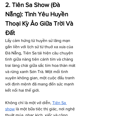
2. Tiên Sa Show (Đà 
Nẵng): Tình Yêu Huyền 
Thoại Kỳ Ảo Giữa Trời Và 
Đất
Lấy cảm hứng từ huyền sử lãng mạn 
gắn liền với lịch sử từ thuở xa xưa của 
Đà Nẵng, Tiên Sa tái hiện câu chuyện 
tình giữa nàng tiên cánh tím và chàng 
trai làng chài giữa sắc tím hoa thàn mát 
và rừng xanh Sơn Trà. Một mối tình 
xuyên không gian, một cuộc đấu tranh 
với định mệnh đã mang đến sức mạnh 
kết nối hai thế giới.
Không chỉ là một vở diễn, 
Tiên Sa 
show
 là một bữa tiệc thị giác, nơi nghệ 
thuật múa, nhạc kịch, xiếc và công 