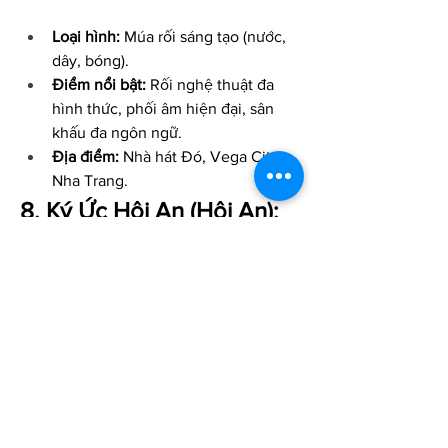
Loại hình:
 Múa rối sáng tạo (nước, 
dây, bóng).
Điểm nổi bật:
 Rối nghệ thuật đa 
hình thức, phối âm hiện đại, sân 
khấu đa ngôn ngữ.
Địa điểm:
 Nhà hát Đó, Vega City 
Nha Trang.
8. Ký Ức Hội An (Hội An): 
Dấu Ấn Lịch Sử Qua Tà Áo 
Dài
"Ký Ức Hội An" không chỉ là một show 
diễn, đó là một chuyến du hành ngược 
dòng thời gian, đưa bạn đến với những 
giai đoạn lịch sử và văn hóa đặc sắc của 
phố Hội. Sân khấu ngoài trời rộng 
25.000m², nơi hơn 500 diễn viên 