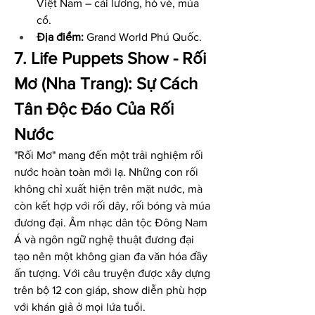
Việt Nam – cải lương, hò vè, múa 
cổ.
Địa điểm:
 Grand World Phú Quốc.
7. Life Puppets Show - Rối 
Mơ (Nha Trang): Sự Cách 
Tân Độc Đáo Của Rối 
Nước
"Rối Mơ" mang đến một trải nghiệm rối 
nước hoàn toàn mới lạ. Những con rối 
không chỉ xuất hiện trên mặt nước, mà 
còn kết hợp với rối dây, rối bóng và múa 
đương đại. Âm nhạc dân tộc Đông Nam 
Á và ngôn ngữ nghệ thuật đương đại 
tạo nên một không gian đa văn hóa đầy 
ấn tượng. Với câu truyện được xây dựng 
trên bộ 12 con giáp, show diễn phù hợp 
với khán giả ở mọi lứa tuổi.