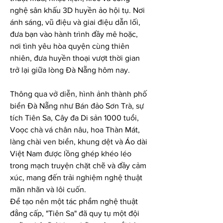
nghệ sân khấu 3D huyền ảo hội tụ. Nơi 
ánh sáng, vũ điệu và giai điệu dẫn lối, 
đưa bạn vào hành trình đầy mê hoặc, 
nơi tình yêu hòa quyện cùng thiên 
nhiên, đưa huyền thoại vượt thời gian 
trở lại giữa lòng Đà Nẵng hôm nay.
Thông qua vở diễn, hình ảnh thành phố 
biển Đà Nẵng như Bán đảo Sơn Trà, sự 
tích Tiên Sa, Cây đa Di sản 1000 tuổi, 
Voọc chà vá chân nâu, hoa Thàn Mát, 
làng chài ven biển, khung dệt và Áo dài 
Việt Nam được lồng ghép khéo léo 
trong mạch truyện chặt chẽ và đầy cảm 
xúc, mang đến trải nghiệm nghệ thuật 
mãn nhãn và lôi cuốn.
Để tạo nên một tác phẩm nghệ thuật 
đẳng cấp, "Tiên Sa" đã quy tụ một đội 