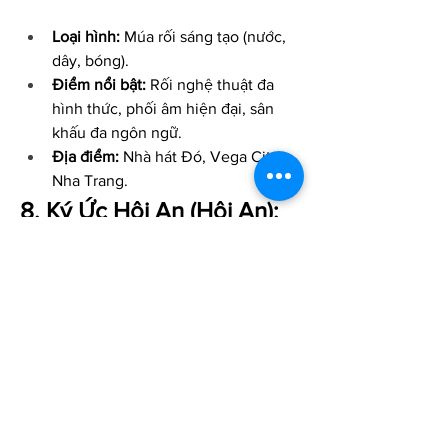
Loại hình:
 Múa rối sáng tạo (nước, 
dây, bóng).
Điểm nổi bật:
 Rối nghệ thuật đa 
hình thức, phối âm hiện đại, sân 
khấu đa ngôn ngữ.
Địa điểm:
 Nhà hát Đó, Vega City 
Nha Trang.
8. Ký Ức Hội An (Hội An): 
Dấu Ấn Lịch Sử Qua Tà Áo 
Dài
"Ký Ức Hội An" không chỉ là một show 
diễn, đó là một chuyến du hành ngược 
dòng thời gian, đưa bạn đến với những 
giai đoạn lịch sử và văn hóa đặc sắc của 
phố Hội. Sân khấu ngoài trời rộng 
25.000m², nơi hơn 500 diễn viên 