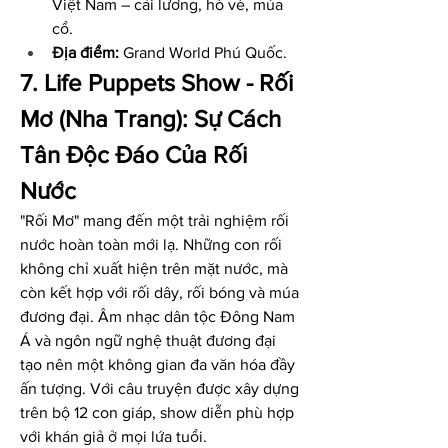
Việt Nam – cải lương, hò vè, múa 
cổ.
Địa điểm:
 Grand World Phú Quốc.
7. Life Puppets Show - Rối 
Mơ (Nha Trang): Sự Cách 
Tân Độc Đáo Của Rối 
Nước
"Rối Mơ" mang đến một trải nghiệm rối 
nước hoàn toàn mới lạ. Những con rối 
không chỉ xuất hiện trên mặt nước, mà 
còn kết hợp với rối dây, rối bóng và múa 
đương đại. Âm nhạc dân tộc Đông Nam 
Á và ngôn ngữ nghệ thuật đương đại 
tạo nên một không gian đa văn hóa đầy 
ấn tượng. Với câu truyện được xây dựng 
trên bộ 12 con giáp, show diễn phù hợp 
với khán giả ở mọi lứa tuổi.