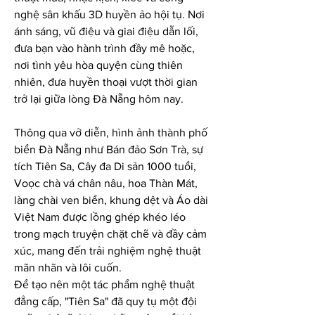
nghệ sân khấu 3D huyền ảo hội tụ. Nơi 
ánh sáng, vũ điệu và giai điệu dẫn lối, 
đưa bạn vào hành trình đầy mê hoặc, 
nơi tình yêu hòa quyện cùng thiên 
nhiên, đưa huyền thoại vượt thời gian 
trở lại giữa lòng Đà Nẵng hôm nay.
Thông qua vở diễn, hình ảnh thành phố 
biển Đà Nẵng như Bán đảo Sơn Trà, sự 
tích Tiên Sa, Cây đa Di sản 1000 tuổi, 
Voọc chà vá chân nâu, hoa Thàn Mát, 
làng chài ven biển, khung dệt và Áo dài 
Việt Nam được lồng ghép khéo léo 
trong mạch truyện chặt chẽ và đầy cảm 
xúc, mang đến trải nghiệm nghệ thuật 
mãn nhãn và lôi cuốn.
Để tạo nên một tác phẩm nghệ thuật 
đẳng cấp, "Tiên Sa" đã quy tụ một đội 