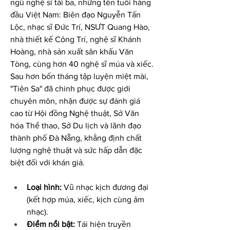
ngũ nghệ sĩ tài ba, những tên tuổi hàng 
đầu Việt Nam: Biên đạo Nguyễn Tấn 
Lộc, nhạc sĩ Đức Trí, NSƯT Quang Hào, 
nhà thiết kế Công Trí, nghệ sĩ Khánh 
Hoàng, nhà sản xuất sân khấu Văn 
Tòng, cùng hơn 40 nghệ sĩ múa và xiếc. 
Sau hơn bốn tháng tập luyện miệt mài, 
"Tiên Sa" đã chinh phục được giới 
chuyên môn, nhận được sự đánh giá 
cao từ Hội đồng Nghệ thuật, Sở Văn 
hóa Thể thao, Sở Du lịch và lãnh đạo 
thành phố Đà Nẵng, khẳng định chất 
lượng nghệ thuật và sức hấp dẫn đặc 
biệt đối với khán giả.
Loại hình:
 Vũ nhạc kịch đương đại 
(kết hợp múa, xiếc, kịch cùng âm 
nhạc).
Điểm nổi bật:
 Tái hiện truyền 