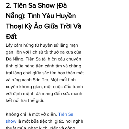
2. Tiên Sa Show (Đà 
Nẵng): Tình Yêu Huyền 
Thoại Kỳ Ảo Giữa Trời Và 
Đất
Lấy cảm hứng từ huyền sử lãng mạn 
gắn liền với lịch sử từ thuở xa xưa của 
Đà Nẵng, Tiên Sa tái hiện câu chuyện 
tình giữa nàng tiên cánh tím và chàng 
trai làng chài giữa sắc tím hoa thàn mát 
và rừng xanh Sơn Trà. Một mối tình 
xuyên không gian, một cuộc đấu tranh 
với định mệnh đã mang đến sức mạnh 
kết nối hai thế giới.
Không chỉ là một vở diễn, 
Tiên Sa 
show
 là một bữa tiệc thị giác, nơi nghệ 
thuật múa, nhạc kịch, xiếc và công 