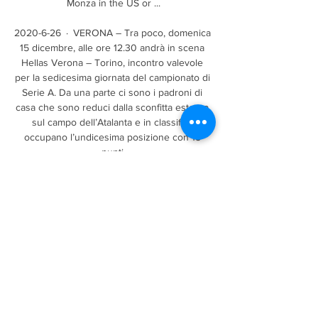
Monza in the US or ...

2020-6-26 · VERONA – Tra poco, domenica 
15 dicembre, alle ore 12.30 andrà in scena 
Hellas Verona – Torino, incontro valevole 
per la sedicesima giornata del campionato di 
Serie A. Da una parte ci sono i padroni di 
casa che sono reduci dalla sconfitta esterna 
sul campo dell’Atalanta e in classifica 
occupano l’undicesima posizione con 18 
punti.

si informano i signori passeggeri che, con 
ordinanza n.26 del 06/03/2020 da parte 
della polizia municipale del comune di 
leonforte, a causa di lavori lungo il corso 
umberto, a far data 9 marzo 2020 e fino a 
fine lavori, tutti gli autobus per catania via 
autostrada e quelli per enna, effettueranno la 
sola fermata di corso umberto, 554 
(pensilina) di fronte il supermercato scordo.
