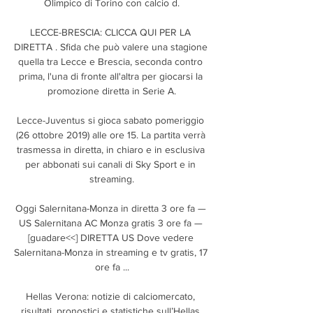
Olimpico di Torino con calcio d.

LECCE-BRESCIA: CLICCA QUI PER LA 
DIRETTA . Sfida che può valere una stagione 
quella tra Lecce e Brescia, seconda contro 
prima, l'una di fronte all'altra per giocarsi la 
promozione diretta in Serie A.

Lecce-Juventus si gioca sabato pomeriggio 
(26 ottobre 2019) alle ore 15. La partita verrà 
trasmessa in diretta, in chiaro e in esclusiva 
per abbonati sui canali di Sky Sport e in 
streaming.

Oggi Salernitana-Monza in diretta 3 ore fa — 
US Salernitana AC Monza gratis 3 ore fa — 
[guadare<<] DIRETTA US Dove vedere 
Salernitana-Monza in streaming e tv gratis, 17 
ore fa ...

Hellas Verona: notizie di calciomercato, 
risultati, pronostici e statistiche sull’Hellas 