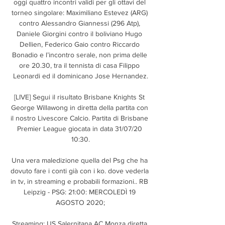
oggi quattro incontri validi per gli ottavi del 
torneo singolare: Maximiliano Estevez (ARG) 
contro Alessandro Giannessi (296 Atp), 
Daniele Giorgini contro il boliviano Hugo 
Dellien, Federico Gaio contro Riccardo 
Bonadio e l’incontro serale, non prima delle 
ore 20.30, tra il tennista di casa Filippo 
Leonardi ed il dominicano Jose Hernandez.

[LIVE] Segui il risultato Brisbane Knights St 
George Willawong in diretta della partita con 
il nostro Livescore Calcio. Partita di Brisbane 
Premier League giocata in data 31/07/20 
10:30.

Una vera maledizione quella del Psg che ha 
dovuto fare i conti già con i ko. dove vederla 
in tv, in streaming e probabili formazioni.. RB 
Leipzig - PSG: 21:00: MERCOLEDÌ 19 
AGOSTO 2020;

Streaming: US Salernitana AC Monza diretta 