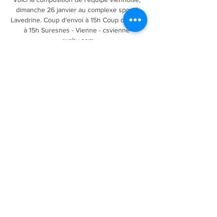
dimanche 26 janvier au complexe sportif 
Lavedrine. Coup d'envoi à 15h Coup d'envoi 
à 15h Suresnes - Vienne - csvienne-
rugby.com

Le FC Bâle s’est largement imposé 3-0 chez 
Eintracht Francfort en 8e de finale aller de 
l’Europa League. Une belle victoire 
forcément ternie par le contexte mondial 
d’une pandémie qui.

Eintracht Francfort (Allemagne) est est No.32 
du classement mondial des clubs de football 
de cette semaine (02 mars 2020). Le profil et 
l'historique de classement du club.

Grenoble-Pau 24 Février 2024 - Live 
Streaming TV HD Informations sur le match · 
Les équipes:Grenoble Foot - Pau FC · 
Tournoi:Ligue 2 · Date:Saturday, 24 February 
2024 · Heure:12:00 · Lieu:Stade des Alpes, ...
