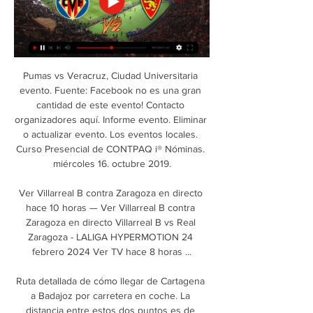
Pumas vs Veracruz, Ciudad Universitaria evento. Fuente: Facebook no es una gran cantidad de este evento! Contacto organizadores aquí. Informe evento. Eliminar o actualizar evento. Los eventos locales. Curso Presencial de CONTPAQ i® Nóminas. miércoles 16. octubre 2019.

Ver Villarreal B contra Zaragoza en directo hace 10 horas — Ver Villarreal B contra Zaragoza en directo Villarreal B vs Real Zaragoza - LALIGA HYPERMOTION 24 febrero 2024 Ver TV hace 8 horas ...

Ruta detallada de cómo llegar de Cartagena a Badajoz por carretera en coche. La distancia entre estos dos puntos es de aproximadamente 713 km y el tiempo estimado del viaje es de 7h 4 min manteniendo una velocidad media de 100 km/h.

Así seguimos el directo del Liverpool - Barcelona. por José L. Malo @besoccer_es - 07 May 2019 26 +105k. Vive con nosotros la vuelta de las semifinales en Anfield, de donde saldrá el primer finalista de la Liga de Campeones 18-19. Lo más destacado.

[VIDEO] Palestino retorna a Chile cerrando una gira histórica por Palestina. El plantel árabe visitó Belén, se bañó en el Mar Muerto y marcó un hito por su paso por Medio Oriente. El informe de Nahla Hasan.

El programa de VIH, Infecciones de Transmisión Sexual y Hepatitis Virales dependiente de la Subsecretaría de Medicina Social, efectuará test rápido para detección de infección por VIH el miércoles 20 en el Centro de Salud Nº 28 de Villa Asunción.

Y lo que parecía imposible lo logró en noviembre del año pasado, cuando vistiendo la camiseta del Tacuary, González actuó 60 minutos frente a Olimpia, en un partido oficial de la liga paraguaya. Sólo fue reemplazado por los fuertes calambres que sintió. La larga inactividad le pasó la cuenta.

Quindío Todos los encuentros Aviso legal | Política de privacidad | Información corporativa | Equipo de TM | Redes sociales | Ayuda | Boletín informativo | Enviar reporte de errores

Horario, resultado y estadísticas del Bragantino Sub 20 - Trindade Sub 20 | Copa Sao Paulo Junior 2018 ¡Vas a denunciar un contenido! x. Denuncia sólo contenidos que incumplan nuestras Normas de uso o conducta. Aunque revisamos todas las denuncias que nos llegan, sólo respondemos si procede.

Se viene la cuarta fecha de la Superliga Argentina y River recibirá a Talleres de Córdoba en el estadio Monumental. El Millonario viene de ganar ante Cerro Porteño por la ida de los cuartos de final de Copa Libertadores, mientras que los cordobeses empataron en la fecha 3 del torneo argentino ante Central Córdoba por 1-1. No hay […]

22 8778360 59 val 20 garcia fernandez, andrea 6/0 - 6/2 garcia a. 23 4609113 117 mur 49 asis. 34 7609384 86 gal 37 arias ron, paula 6/0 - 6/0 bucsa c. 6/2 - 6/1 35 8663123 83 val 34 safont branchadell, rocio arias p. 6/1 - 6/2 36 4539526 243 cyl 60 arias manjon, paula 1/6 - 6/3 - 6/3 bucsa c. 37 10089246 75 mad 28 moreno arias, lidia moreno.

Dónde ver en directo online el Villarreal B - Zaragoza horar hace 4 horas — Como ver el partido Villarreal CF B contra Real Zaragoza video en directo. Pronósticos, cara a cara, estadísticas y resultado en directo.

En directo / LIVE - Ugo Humbert - Jo-Wilfried Tsonga ATP Montpellier - 04 Febrero 2019. Sigue en directo el encuentro de Tenis que enfrenta a Ugo Humbert y Jo-Wilfried Tsonga. Este partido tendrá lugar el 04 Febrero 2019 y empezará a las 19:00. Eurosport te ofrece el resultado en directo, así como las alineaciones iniciales, las jugadas más.

Info Platense. Una prueba piloto de la transmisión remota de los datos del escrutinio para las PASO realizada ayer en distintos lugares del paí s fracasó por fallas de conectividad de los módems de telefonía. Fracasó el simulacro de transmisión de escrutinio realizado en La Plata.

Real Zaragoza 🦁 (@RealZaragoza) · X 

Tags: Ver Argentinos Juniors vs Atlético Rafaela en vivo online gratis 15 Febrero 2015 Partido online el Partido en vivo. Argentinos Juniors vs Atlético Rafaela gratis en directo en alta definición sin trabas, Argentinos Juniors vs Atlético Rafaela en línea, Argentinos Juniors vs Atlético Rafaela online por internet, ver hoy 15 Febrero.

Albacete Balompié 20/09/2019 13:21 El entrenador albacetista repasó la actualidad de su equipo el día antes de enfrentarse al Málaga CF. Aún con el regusto del triunfo del miércoles, espera que su equipo siga progresando.

Descubre a que hora juega Estudiantes Mérida vs Caracas en el proximo partido por Venezuela - Torneo Clausura 2019. Haz clic aquí para revisar el horario oficial del encuentro, canales de transmisión, goles, resultados en vivo, noticias, videos y más!

Atlético Bucaramanga está en el puesto 12 con 8 puntos y buscará conseguir el triunfo para meterse entre los ocho mejores del torneo. Atlético Nacional y Bucaramanga se enfrentan este miércoles 5 de septiembre a las 20 horas de Colombia en el Estadio Atanasio Girardot.

Liga Colombiana - Finalización 2019 - Todos contra todos: En vivo Millonarios vs Envigado FC - Domingo, 14 Julio 2019. Cubrimiento en línea a través de Colombia.com. Read on the original site. Related news. Cúcuta Deportivo vs Patriotas FC - Liga Colombiana - Finalización 2019 - colombia.

Ver Villarreal B Online en Directo Ver Villarreal B online en directo y en diferido con DAZN ES. Disponible en alta Villarreal B - Real ZaragozaLALIGA HYPERMOTION · CD Eldense - Villarreal B ...

Mónica Virginia Elisabet Aré DATOS PERSONALES Nacionalidad Argentina Fecha de nacimiento 12/08/1958 Lugar de nacimiento Chivilcoy, Pcia. de Buenos Aires

El seleccionado de básquetbol de la Argentina, que marcha invicto en el Mundial China 2019, jugará el próximo viernes en una de las semifinales ante Francia, que hoy logró la clasificación tras vencer al campeón vigente Estados Unidos por 89-79 en la ciudad de Dongguan.

PREGUNTA: Saludos estimado señor Juan Rueda, ¿En qué momento puedo hacer el cambio de aceite de transmisión y diferencial de mis camiones INTERNATIONAL WorkStar 7600?

ESPERANZA-Sergio Olhovich FÚTBOL DE ALCOBA-Javier Durán HASTA EL VIENTO TIENE MIEDO-Carlos Enrique Taboada KATY, KIKO Y KOKO-José Luis y Santiago Moro LA FURIA DE UN DIOS-Felipe Cazals LA GUERRERA VENGADORA-Raúl Fernández LA NOCHE DE LA BESTIA-Gilberto de Anda LA NOVICIA-Arielle Dombasle LA OTRA CARA DE PEDRO NAVAJA-Jorge Araujo

Directo Villarreal B vs Zaragoza hoy Real Sociedad – Villarr hace 12 horas — Directo Villarreal B vs Zaragoza hoy Real Sociedad – Villarreal resultado, resumen y goles del 24/02/2024 14 ene 2023 — Dónde ver en directo ...

El acceso a alimentos inocuos y nutritivos en cantidad suficiente es fundamental para mantener la vida y fomentar la buena salud. Los alimentos insalubres que contienen bacterias, virus, parásitos o sustancias químicas nocivas causan más de 200 enfermedades, que van desde la …

River recibe a Cerro Porteño por los cuartos de la Copa Libertadores ¡Seguilo en vivo! Tags: River Plate Cerro Porteño Copa Libertadores El equipo de Marcelo Gallardo recibe al de Miguel Ángel Russo desde las 19.15 h, en el Monumental.

Real Zaragoza Villarreal B - Real | IGO Group hace 9 horas — hace 27 minutos — [Transmisión en vivo<<<<]] Directo Villarreal B Zaragoza en vivo online Villarreal CF B: streaming en directo y en TV hoy ...

Real Zaragoza vs Villarreal B: estadísticas y datos en directo Consulta todos los datos y estadísticas del partido entre Real Zaragoza vs Villarreal B de LaLiga Hypermotion 2023/2024. Mapas de calor, estrategia y ...

Web Oficial del Villarreal CF hace 6 horas — 25febTodo el díaVillarreal B-Real ZaragozaJ28 LaLiga Hypermotion. Detalles LIVE · AUDIOVISUAL SERVER · ACCREDITATIONS · PRESS REGULATIONS · APP. MORE TEAMS.

Trotamundo de Carabobo derrotó el lunes, por segunda noche consecutiva, a Guaiqueríes de Margarita con pizarra final de 81-79, barriendo de esta manera la serie ante los insulares en la Liga Profesional de Baloncesto (LPB). Desde el Fórum de Valencia, el norteamericano Rashad McCants fue …

mecz rozegrany został na stadionie klubu Ferro Carril Oeste: 28 listopada 1937: Boca Juniors – Ferro Carril Oeste 3:2 Roberto Cherro, Francisco Varallo (2, 1k) – Bernardo Gandulla, Alfredo Borgnia 28 listopada 1937: Chacarita Juniors Buenos Aires – Club Atlético Lanús 1:3 Julio Gómez – Sebastián Geijo, Daniel Pícaro, Julio A. Roca.

El viernes 1 de mayo, 15.000 espectadores se congregaron en el Estadio Nacional para ser testigos del estreno en la elite del cuadro tricolor. ¿Su rival? Santiago Morning. ¿El resultado? Un espectacular 6 a 1 a favor de los debutantes. Una semana después vino la locura. En el mismo escenario, Colo Colo recibió a los encumbrados árabes.

El Real Madrid (3º) venció 2-0 al Celta (18º), este sábado en la 28ª jornada del campeonato español, en el regreso de Zinedine Zidane al banquillo blanco, mientras que el Atlético (2º) cayó 2-0 ante el Athletic (9º) y se deja gran parte de sus opciones de luchar por el título de La Liga española.

Calle 19 No. 3 - 10, Edificio Barichara, Torre B - Oficina 1401 // Teléfono (571) 3394949, Ext. 2133 // Email: infeduni@uniandes.edu.co // Código postal 111711 // Universidad de los Andes | Vigilada Mineducación / Reconocimiento como Universidad: Decreto 1297 del 30 de mayo de 1964 / Reconocimiento personería jurídica: Resolución 28 del.

Villarreal B - Real Zaragoza en directo Partido en directo de Villarreal B - Real Zaragoza en LaLiga Hypermotion 2023. Sigue el minuto a minuto y resultado del enfrentamiento.

La recepción fue excelente, con un muy buen español por parte del recepcionista. El desayuno muy variado, fresco y completo, aún más de lo que habíamos visto en fotos previas. Nos invitaron a ir en forma gratuita a una fábrica de vidrio en Murano, y nos llevaron desde la puerta misma del Hotel hasta la misma, y todo estuvo Genial.

El arranque es más que promisiorio, seis puntos sobre los nueve disputados hablan del buen inicio de temporada que le corresponde a Patronato en la Superliga. La buena cosecha se sustenta en la evolución de la producción registrada con el paso de los partidos. La intención es