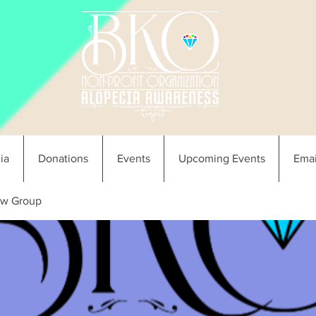
ia
Donations
Events
Upcoming Events
Emai
w Group