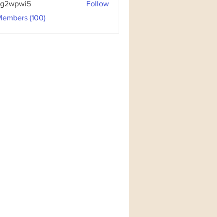
3g2wpwi5
Follow
pwi5
Members (100)