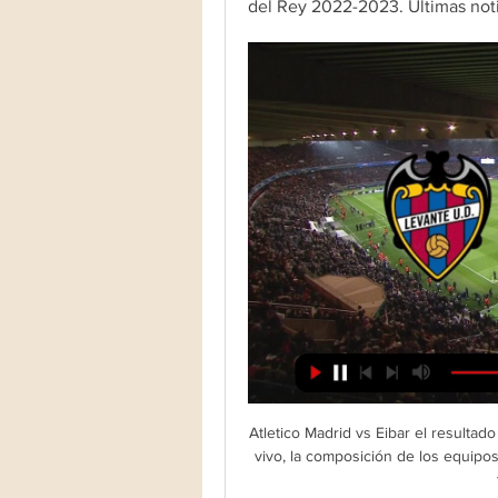
del Rey 2022-2023. Últimas notic
Atletico Madrid vs Eibar el resultado en vivo en la liga La Liga. Presentamos el resultado en vivo, la composición de los equipos antes del partido, los goleadores, las estadísticas y la tabla de posiciones

Vélez Sarsfield vs AA Ponte Preta en Vivo, partido de vuelta por los Cuartos de Final de la Copa Sudamericana, que se juega hoy jueves 7 de noviembre de 2013 a las 7:45 pm. en Argentina. 5:45 pm. en Perú, Ecuador, Colombia.

Aplazados los partidos Granada-Valencia y Levante hace 1 día — Levante-Andorra a Incendio en Valencia, en directo: muertos, desaparecidos, heridos, causas y última hora sobre el edificio de El Campanar hoy.

Leer más El festival Celebremos Iberoamérica (CIB Fest), con el que la Organización de Estados Iberoamericanos para la Educación, la Ciencia y la Cultura (OEI) ha

Jugador se fractura y lo llevan en la cajuela de un taxi al hospital Septiembre 23, 2019 / EFE / MONTERREY Tras sufrir una dura lesión y luego de no poder encontrar al chofer de la ambulancia, el futbolista Mario Cuéllar tuvo que ser trasladado al hospital en la cajuela de un taxi, durante un encuentro de la primera división de Bolivia

Corpac, San Borja . Oncosalud Av. Guardia Civil 571, San Borja . Oncosalud Av. Guardia Civil 571, San Borja, Lima, Peru . Centro de Medicina Fetal. Con esta técnica podemos evitar la transmisión de enfermedades como la Fibrosis Quística, la Talasemia o la. Jr El Amargon 3820 Urb Las Palmeras Los Olivos Lima, LIMA 39 . Somos una.

4 Bodegas de 507 m2 c/u ( Intercomunicadas o Individuales ) Altura de 8.5 Mts, Aisladas, Oficina de 40 m2 , 2 Baños, Electrificadas en 110 / 220 (Trifasico ) , Anden de Carga y descarga, Rampa de Acceso a Bodega, Estacionamiento 6 autos, Magnifico punto Venta comercial, Ubicadas al Norte de la Cd …

Olimpia contra Cerro Porteño - noviembre 4, 2018 - Listados de TV y transmisión en línea en vivo, Resultados en vivo, Noticias y videos :: Live Soccer TV

Aplazados los partidos de fútbol Granada-Valencia y el Minuto a Minuto — Última hora del incendio en València, en directo. Aplazados los partidos de fútbol Granada-Valencia y el Levante-Andorra por el incendio.

Bajo una fuerte temperatura, el Municipal Grecia inició con el pie derecho el Torneo de Apertura, tras derrotar 1 a 0 al recién ascendido Jicaral Sercoba. Desde que subió a la máxima categoría, Grecia nunca había ganado en el inicio de un Torneo, contabilizaba tres derrotas contra Liga Deportiva Alajuelense y una ante Cartaginés.

El año 2006, en su regreso a Segunda División, Curicó Unido venció en el debut a Magallanes por 3 a 1, en el Estadio San Carlos de Apoquindo. Luego de una buena campaña, Curicó Unido se ubicaría en el quinto lugar, a un punto de Fernández Vial, que jugó Liguilla de Promoción.

EN DIRECTO: Deportivo - Sporting. Ahora sí ha conseguido salir tocando el Sporting de Gijón antes de que Caballo frene con falta la jugada.. El balón vuelve a rodar en A Coruña después de tres jornadas de exilio por motivo de las obras en el feudo blanquiazul.

El partido entre Chemik Police y Maritza PLOVDIV se celebrará el 24.01.2018, a la hora 16:00. El lugar del encuentro, que promete ser muy emocionante, será Netto Arena. El encuentro forma parte de los partidos de: Liga de Campeones Femenina, Voleibol. La retransmisión en TV está prevista en el …

06/11/2019 - 03:50 Deportivo. Central Córdoba obtuvo un punto ante un durísimo rival como Vélez Sársfield, el lunes por la noche, pero a pesar de la exigencia y el desgaste que conllevó el juego, el plantel no tuvo descanso.

Camiones usados en Lugo lugo REF: 791 Se vende despiece completo de Scania R420, motor (DT 1212 L01), caja de cambio (GRSO 905 R)con retarder, cabina completa, grupo (R780 , 2.

Argentino de Quilmes vs Sportivo Barracas el resultado en vivo en la liga En cuarto lugar de la liga argentina. Presentamos el resultado en vivo, la composición de los equipos antes del partido, los goleadores, las estadísticas y la tabla de posiciones

Noti