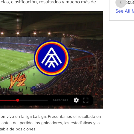
ias, clasificación, resultados y mucho más de ...
8z
8z3g2w
See All 
cias de deportes de Cangas de Morrazo, Moaña, Bueu y zona de Morrazo en general. Lo que necesitas saber para estar informado con las noticias de deportes de Morrazo. - Hemeroteca 08-01-2016

Andorra - Levante en directo: LaLiga Hypermotion, hoy en 28 oct 2023 — Sigue en directo el Andorra - Levante, encuentro de la jornada 13 de LaLiga Hypermotion que se disputa en el Estadi Nacional a partir de las ...

Reestructuración de la red Wi-Fi de la Universidad de los Llanos Unillanos realiza la 13° Jornada de Matemáticas y Física al Parque Formación de Lideres Estudiantiles

15 de abril: Jorge Vázquez, Jorge Cantú, el italiano Alex Liddi y Carlos Alberto Gastélum, de los Tigres de Quintana Roo, conectaron cuatro home runs en una misma entrada, para convertirse en el duodécimo club en la historia del circuito en lograrlo, en la victoria de su equipo ante los Sultanes de Monterrey por 11 a 4 en el Estadio Beto.

Presentación nuevo equipo, Guadalupe FC. Ir a. Secciones de esta página. Ayuda sobre accesibilidad. Facebook. Correo electrónico o teléfono: Contraseña ¿Has olvidado los datos de la cuenta? Registrarte. Ver más de Guadalupe Futbol Club - Oficial en Facebook. Entrar. o. Crear cuenta nueva.

Aplazados los partidos Granada-Valencia y Levante hace 1 día — HOY - Diario con noticias y última hora de Extremadura. imagen perfil Incendio en Valencia, en directo: muertos, desaparecidos, heridos ...

Levante UD Andorra CF Estadísticas Levante UD - Andorra CF | 24/02/2024 | LaLiga Hypermotion | España | Fútbol | ⭐ Mejores Cuotas de Apuestas ⚡ Resultados en vivo ✔️ Estadísticas ...

Venezuela y Argentina firmaron convenio para instalar estaciones de transmisión de TV digital (Caracas, 20 de marzo – Noticias24).- El presidente de la República, Hugo Chávez, felicitó a su homóloga argentina, Cristina Fernández, por la expansión de la televisión digital en ese país y agradeció la colaboración para el impulso de este proyecto en Venezuela .

¿Estás buscando en Melipilla Papichulos? Mira los miembros nuevos debajo y podras encontrar tu pareja ideal. Empieza una conversacion y ten un encuentro esta semana. ¡Tenemos cientos solteros que quieren ver a una persona igual a ti!, Sugar Daddy Chile

Mira la infografía del Aalesunds vs Raufoss IL - Sporticos.com - Estadísticas de fútbol en forma de infografías. Más de 60 ligas disponibles alrededor del mundo.

Nota: El servicio de resultados de baloncesto en vivo de Resultados.com ofrece marcadores en vivo, resultados finales, resultados de cada cuarto e información de la NBA, LNPB mexicana, Liga A argentina y más de 150 competiciones de baloncesto de todo el mundo.

Oficial: aplazados los encuentros de Valencia y Levante hace 1 día — La RFEF ha oficializado la suspensión del Granada-Valencia y del Levante-Andorra tras el incendio que ha conmocionado a toda la ciudad.

[[en vivo]>] En vivo Levante UD FC Andorra donde verlo Levan hace 15 horas — [en vivo]>] En vivo Levante UD FC Andorra donde verlo Levante UD - FC Andorra en vivo, resultados H2H 24 febrero 2024 El servicio de ...

Toda la información del partido Täby vs Stocksund en vivo de Cuarta Suecia (15 Junio 2019): Resumen, Estadísticas, Alineación y Resultados - Besoccer. Don't miss the most important football matches while navigating as usual through the pages of your choice.

Las Cabañas Maite están en el centro de Villa La Angostura y ofrecen Por otro lado, el aeropuerto de San Carlos de Bariloche, el más cercano, En esta propiedad no está permitido realizar despedidas de solteros ni fiestas similares.

Levante vs Andorra en vivo - Directo hace 8 horas — Disfruta del partido de hoy en directo entre Levante vs Andorra de LaLiga Hypermotion.

Acerca de Tecolotes de los Dos Laredos Resultados en directo (y ver en vivo gratis video streaming en directo*) de Tecolotes de los Dos Laredos, calendario y resultados de todos torneos de béisbol que Tecolotes de los Dos Laredos ha jugado. Estamos esperando por el contrincante de Tecolotes de los Dos Laredos para el próximo partido.

Horario y dónde ver por TV el Andorra - Levante UD de 28 oct 2023 — FC Andorra y Levante UD se enfrentan en el Estadio Nacional de Andorra directo | Sigue el partido de LaLiga EA Sports de fútbol, en vivo hoy ...

RE: Como lo mencione anteriormente, es de gran importancia el considerar que actualmente Cuba no cuenta con el apoyo estadounidense, pero si con Mexico y muchos países de Sudamérica, es una gran oportunidad de desarrollo puesto que las alianzas comerciales políticas que ha hecho Mexico-Cuba, pueden ayudar a que se establezca la alianza.

Sale de terminal rio branco por rambla Roosevelt, rambla sud América, rambla Edison, rambla Baltasar brum, ruta 1 , ruta 5 nueva, ruta 48, LAS PIEDRAS , avenida Dr. Enrique pouey , ruta 5, PROGRESO, avenida artigas, ruta 5 vieja, ruta 5 nueva, JOANICO , …

San Francisco FC 1-2 Sporting San Miguelito. H2H. W. FT. Finished ' 02:00. Alianza FC 2-1 Sporting San Miguelito. H2H. L. More games. Latest matches with results Atletico Chiriquí vs Sporting San Miguelito. Teams Atletico Chiriquí Sporting San Miguelito played so far 26 matches. Atletico Chiriquí …

Una victoria ante Nacional Potosí convierte a la academia en el lider del torneo y Campeón conn cincuenta puntos es un record histórico, nunca un equipo boliviano alcanzó esa cantidad de puntos. Toda la hincha celeste celebra el título conseguido demostrando superioridad en la cancha.

El Granada-Valencia y el Levante-Andorra se aplazan por hace 1 día — Los dos clubes pertenecientes a la ciudad afectada solicitaron a la Federación que los encuentros no se disputaran, como una muestra de ...

Yoanner Negrín lanzó muy bien ante los Acereros de Monclova. Pero el “Asere” es tan claro y contundente cuando habla que parece que está lanzando. “Eso, mi hermano, es cosa del pasado. Ahora es otra cosa”, acepta el as cubano de los Leones de Yucatán, que hoy subirá a la loma para el

Identificación de los artículos, con su código de producto FDA completo, el nombre común o de mercado