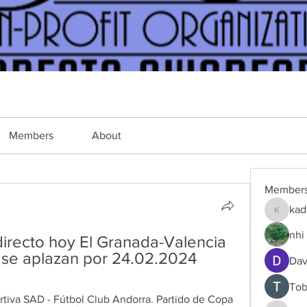
Members
About
Member
kad
kadamra
nhi 
irecto hoy El Granada-Valencia 
 se aplazan por 24.02.2024
Dav
Tob
tiva SAD - Fútbol Club Andorra. Partido de Copa 