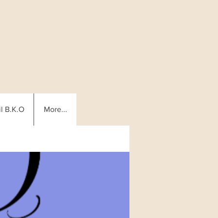
l B.K.O
More...