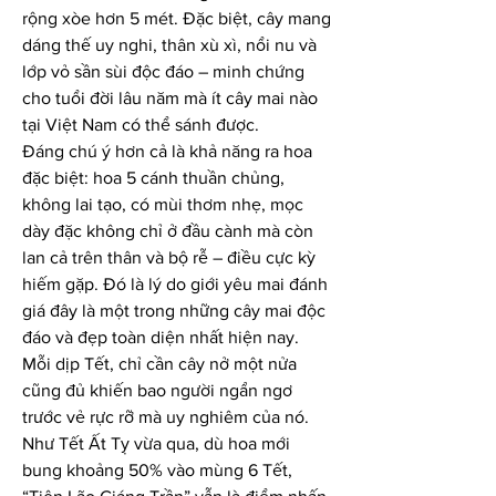
rộng xòe hơn 5 mét. Đặc biệt, cây mang 
dáng thế uy nghi, thân xù xì, nổi nu và 
lớp vỏ sần sùi độc đáo – minh chứng 
cho tuổi đời lâu năm mà ít cây mai nào 
tại Việt Nam có thể sánh được.
Đáng chú ý hơn cả là khả năng ra hoa 
đặc biệt: hoa 5 cánh thuần chủng, 
không lai tạo, có mùi thơm nhẹ, mọc 
dày đặc không chỉ ở đầu cành mà còn 
lan cả trên thân và bộ rễ – điều cực kỳ 
hiếm gặp. Đó là lý do giới yêu mai đánh 
giá đây là một trong những cây mai độc 
đáo và đẹp toàn diện nhất hiện nay.
Mỗi dịp Tết, chỉ cần cây nở một nửa 
cũng đủ khiến bao người ngẩn ngơ 
trước vẻ rực rỡ mà uy nghiêm của nó. 
Như Tết Ất Tỵ vừa qua, dù hoa mới 
bung khoảng 50% vào mùng 6 Tết, 