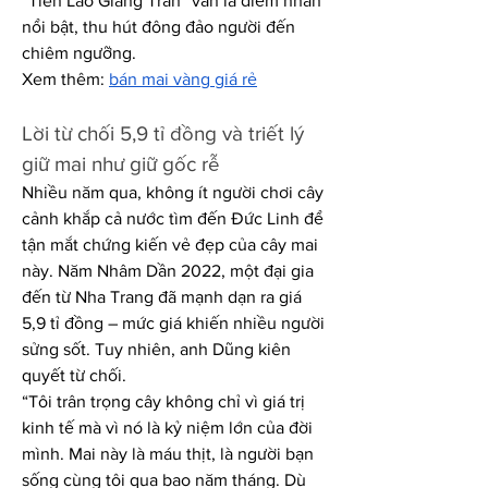
“Tiên Lão Giáng Trần” vẫn là điểm nhấn 
nổi bật, thu hút đông đảo người đến 
chiêm ngưỡng.
Xem thêm: 
bán mai vàng giá rẻ
Lời từ chối 5,9 tỉ đồng và triết lý 
giữ mai như giữ gốc rễ
Nhiều năm qua, không ít người chơi cây 
cảnh khắp cả nước tìm đến Đức Linh để 
tận mắt chứng kiến vẻ đẹp của cây mai 
này. Năm Nhâm Dần 2022, một đại gia 
đến từ Nha Trang đã mạnh dạn ra giá 
5,9 tỉ đồng – mức giá khiến nhiều người 
sửng sốt. Tuy nhiên, anh Dũng kiên 
quyết từ chối.
“Tôi trân trọng cây không chỉ vì giá trị 
kinh tế mà vì nó là kỷ niệm lớn của đời 
mình. Mai này là máu thịt, là người bạn 
sống cùng tôi qua bao năm tháng. Dù 