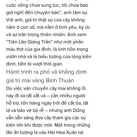
cuộc sống chưa sung túc, tôi chưa bao 
giờ nghĩ đến chuyện bán”, anh tâm sự.
Với anh, giá trị thật sự của cây không 
nằm ở con số, mà nằm ở tình yêu, ký ức 
và sự trân trọng thiên nhiên. Anh xem 
“Tiên Lão Giáng Trần” như một phần 
máu thịt của gia đình, là linh hồn trong 
vườn nhà và là biểu tượng của lòng kiên 
định, bền bỉ vượt thời gian.
Hành trình ra phố và khẳng định 
giá trị mai vàng Bình Thuận
Dù việc vận chuyển cây mai khổng lồ 
này đi xa rất vất vả – cần nhiều người 
hỗ trợ, tốn hàng ngày trời để cắt tỉa, lặt 
lá và bảo vệ bộ rễ – nhưng anh Dũng 
vẫn sẵn sàng đưa cây tham gia các sự 
kiện lớn khi được mời. Một trong những 
lần ấn tượng là vào Hội Hoa Xuân tại 