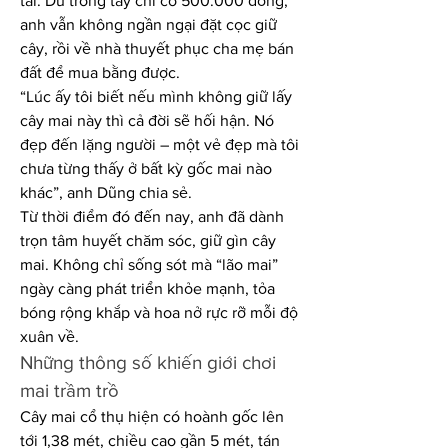
tài. Dù trong tay chỉ có 500.000 đồng, 
anh vẫn không ngần ngại đặt cọc giữ 
cây, rồi về nhà thuyết phục cha mẹ bán 
đất để mua bằng được.
“Lúc ấy tôi biết nếu mình không giữ lấy 
cây mai này thì cả đời sẽ hối hận. Nó 
đẹp đến lặng người – một vẻ đẹp mà tôi 
chưa từng thấy ở bất kỳ gốc mai nào 
khác”, anh Dũng chia sẻ.
Từ thời điểm đó đến nay, anh đã dành 
trọn tâm huyết chăm sóc, giữ gìn cây 
mai. Không chỉ sống sót mà “lão mai” 
ngày càng phát triển khỏe mạnh, tỏa 
bóng rộng khắp và hoa nở rực rỡ mỗi độ 
xuân về.
Những thông số khiến giới chơi 
mai trầm trồ
Cây mai cổ thụ hiện có hoành gốc lên 
tới 1,38 mét, chiều cao gần 5 mét, tán 