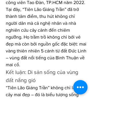
công viên Tao Đàn, TP.HCM năm 2022.
Tại đây, “Tiên Lão Giáng Trần” đã trở 
thành tâm điểm, thu hút không chỉ 
người dân mà cả nghệ nhân và nhà 
nghiên cứu cây cảnh đến chiêm 
ngưỡng. Họ trầm trồ không chỉ bởi vẻ 
đẹp mà còn bởi nguồn gốc đặc biệt: mai 
vàng thiên nhiên 5 cánh từ đất Đức Linh 
– vùng đất nổi tiếng của Bình Thuận về 
mai cổ.
Kết luận: Di sản sống của vùng 
đất nắng gió
“Tiên Lão Giáng Trần” không chỉ là một 
cây mai đẹp – đó là biểu tượng sống 
của thời gian, của lòng đam mê và sự 
thủy chung với thiên nhiên. Trong thời 
buổi mà nhiều người sẵn sàng đánh đổi 
những giá trị cổ xưa lấy lợi ích ngắn 